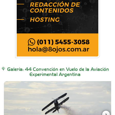
Artística Veral
BAIC Ramos Mejía
Brisé Estudio de Danzas
Buenos Aires Equipar
Galería: 44 Convención en Vuelo de la Aviación
Experimental Argentina
Carniceria y granja El Viejo Peña
Casa Berta
Clima Castelar