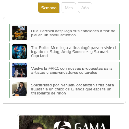
Semana
Mes
Año
Lula Bertoldi despliega sus canciones a flor de
piel en un show acústico
The Police Men llega a Ituzaingó para revivir el
legado de Sting, Andy Summers y Stewart
Copeland
Vuelve la FRICC con nuevas propuestas para
artistas y emprendedores culturales
Solidaridad por Nehuén: organizan rifas para
ayudar a un chico de 13 años que espera un
trasplante de riñón
Cuatro artistas del Oeste competirán por el
Premio FEBA Cultura
Docentes y directivos se capacitaron sobre
inteligencia artificial para aplicar en las aulas