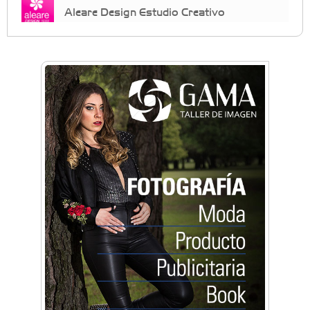
Aleare Design Estudio Creativo
Almacén Chiche
Anahata: Mindfullness - Psicología -
Bienestar Emocional - Coaching
Arq. Horacio Alejandro Sánchez
Artística ApasionArte
Artística Catalina
Artística Veral