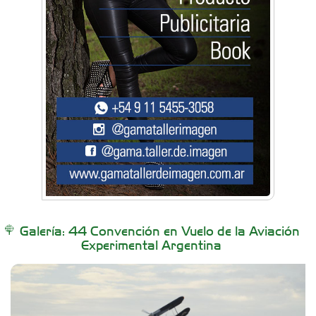
Artística Catalina
Artística Veral
BAIC Ramos Mejía
Brisé Estudio de Danzas
Buenos Aires Equipar
Galería: 44 Convención en Vuelo de la Aviación
Experimental Argentina
Carniceria y granja El Viejo Peña
Casa Berta