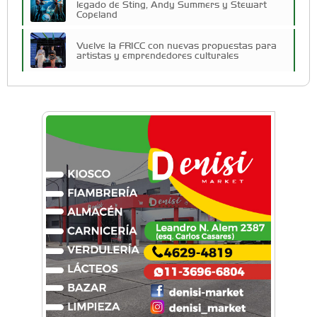
legado de Sting, Andy Summers y Stewart
Copeland
Vuelve la FRICC con nuevas propuestas para
artistas y emprendedores culturales
La escuela De Pies a Cabeza presenta una
nueva edición de Invierno de Vacaciones
Vacaciones de Invierno en el aeródromo:
realizarán una Jornada de Puertas Abiertas
para descubrir una joya de la aviación
Vacaciones de Invierno: Ituzaingó propone dos
semanas ininterrumpidas de shows para los
más chicos
El folclore y las tradiciones reunieron a las
familias de Ituzaingó por el Día de la
Independencia
Trap del West reunió a artistas emergentes en
una nueva edición en Ituzaingó