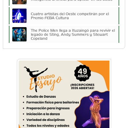
Cuatro artistas del Oeste competirán por el
Premio FEBA Cultura
The Police Men llega a Ituzaingó para revivir el
legado de Sting, Andy Summers y Stewart
Copeland
Vuelve la FRICC con nuevas propuestas para
artistas y emprendedores culturales
La escuela De Pies a Cabeza presenta una
nueva edición de Invierno de Vacaciones
Vacaciones de Invierno en el aeródromo:
realizarán una Jornada de Puertas Abiertas
para descubrir una joya de la aviación
Vacaciones de Invierno: Ituzaingó propone dos
semanas ininterrumpidas de shows para los
más chicos
El folclore y las tradiciones reunieron a las
familias de Ituzaingó por el Día de la