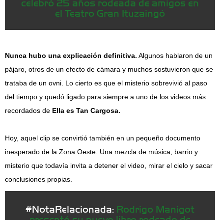
celebró 25 años rodeada de amigos en
el Teatro Gran Ituzaingó
Nunca hubo una explicación definitiva.
Algunos hablaron de un
pájaro, otros de un efecto de cámara y muchos sostuvieron que se
trataba de un ovni. Lo cierto es que el misterio sobrevivió al paso
del tiempo y quedó ligado para siempre a uno de los videos más
recordados de
Ella es Tan Cargosa.
Hoy, aquel clip se convirtió también en un pequeño documento
inesperado de la Zona Oeste. Una mezcla de música, barrio y
misterio que todavía invita a detener el video, mirar el cielo y sacar
conclusiones propias.
#NotaRelacionada:
Rodrigo Manigot
presentó su nuevo libro rodeado de