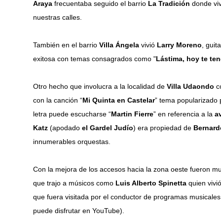
Araya
frecuentaba seguido el barrio
La Tradición
donde viv
nuestras calles.
También en el barrio
Villa Ángela
vivió
Larry Moreno
, guit
exitosa con temas consagrados como "
Lástima, hoy te te
Otro hecho que involucra a la localidad de
Villa Udaondo
co
con la canción “
Mi Quinta en Castelar
” tema popularizado
letra puede escucharse “
Martin Fierre
” en referencia a la
a
Katz
(apodado
el Gardel Judío
) era propiedad de
Bernard
innumerables orquestas.
Con la mejora de los accesos hacia la zona oeste fueron mu
que trajo a músicos como
Luis Alberto Spinetta
quien vivió
que fuera visitada por el conductor de programas musicale
puede disfrutar en YouTube).