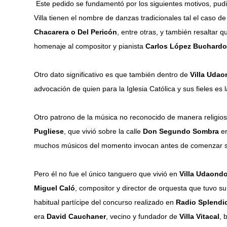
Este pedido se fundamentó por los siguientes motivos, pud
Villa tienen el nombre de danzas tradicionales tal el caso d
Chacarera o Del Pericón
, entre otras, y también resaltar q
homenaje al compositor y pianista
Carlos López Buchard
Otro dato significativo es que también dentro de
Villa Uda
advocación de quien para la Iglesia Católica y sus fieles es 
Otro patrono de la música no reconocido de manera religios
Pugliese
, que vivió sobre la calle
Don Segundo Sombra
en
muchos músicos del momento invocan antes de comenzar s
Pero él no fue el único tanguero que vivió en
Villa Udaond
Miguel Caló
, compositor y director de orquesta que tuvo s
habitual partícipe del concurso realizado en
Radio Splendi
era
David Cauchaner
, vecino y fundador de
Villa Vitacal
, 