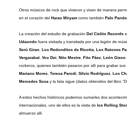
Otros músicos de rock que vivieron y viven de manera pe
en el corazón del
Haras Miryam
como también
Palo Pando
La creación del estudio de grabación
Del Cielito Records
e
Udaondo
fuera visitada y transitada por una legión de músi
Serú Giran
,
Los Redonditos de Ricotta
,
Los Ratones Pa
Vergarabat
,
Vox Dei
,
Nito Mestre
,
Fito Páez
,
León Gieco
rockeros, quienes también pasaron por allí para grabar sus
Mariano Mores
,
Teresa Parodi
,
Silvio Rodríguez
,
Los Ch
Mercedes Sosa
y la lista sigue (datos obtenidos del libro “De
A estos hechos históricos podemos sumarles dos acontecim
internacionales, uno de ellos es la visita de
los Rolling Sto
almuerzo allí.