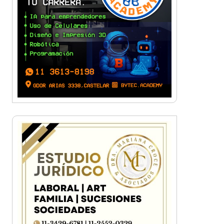
Ituzaingó homenajeará al Indio
Solari con una jornada especial
de cultura popular
FM Oriente: Conocé la historia
de la recordada radio pionera
de Ituzaingó
Plaza 20 de Febrero: Avanza
una de las obras más
importantes del centro de
Ituzaingó