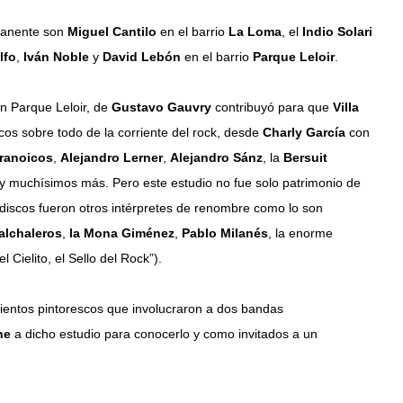
rmanente son
Miguel Cantilo
en el barrio
La Loma
, el
Indio Solari
lfo
,
Iván Noble
y
David Lebón
en el barrio
Parque Leloir
.
n Parque Leloir, de
Gustavo Gauvry
contribuyó para que
Villa
cos sobre todo de la corriente del rock, desde
Charly García
con
ranoicos
,
Alejandro Lerner
,
Alejandro Sánz
, la
Bersuit
y muchísimos más. Pero este estudio no fue solo patrimonio de
 discos fueron otros intérpretes de renombre como lo son
alchaleros
,
la Mona Giménez
,
Pablo Milanés
, la enorme
l Cielito, el Sello del Rock”).
ientos pintorescos que involucraron a dos bandas
ne
a dicho estudio para conocerlo y como invitados a un