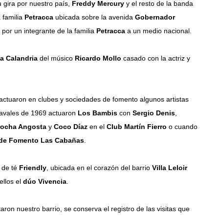
gira por nuestro país,
Freddy Mercury
y el resto de la banda
a familia
Petracca
ubicada sobre la avenida
Gobernador
 por un integrante de la familia
Petracca
a un medio nacional.
a Calandria
del músico
Ricardo Mollo
casado con la actriz y
ctuaron en clubes y sociedades de fomento algunos artistas
navales de 1969 actuaron
Los Bambis
con
Sergio Denis
,
rocha Angosta
y
Coco Díaz
en el
Club Martín Fierro
o cuando
de Fomento Las Cabañas
.
a de té
Friendly
, ubicada en el corazón del barrio
Villa Leloir
llos el
dúo Vivencia
.
aron nuestro barrio, se conserva el registro de las visitas que