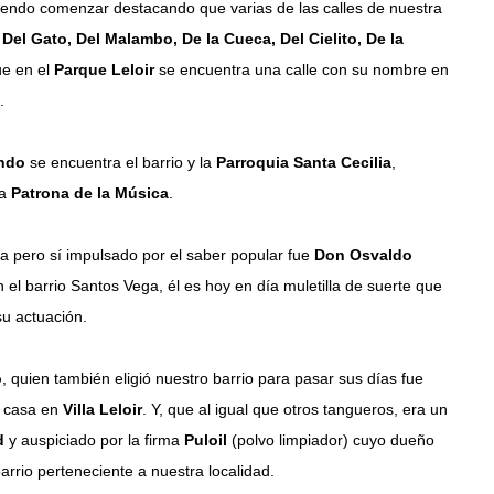
iendo comenzar destacando que varias de las calles de nuestra
e
Del Gato, Del Malambo, De la Cueca, Del Cielito, De la
ue en el
Parque Leloir
se encuentra una calle con su nombre en
o
.
ondo
se encuentra el barrio y la
Parroquia Santa Cecilia
,
la
Patrona de la Música
.
a pero sí impulsado por el saber popular fue
Don Osvaldo
 el barrio Santos Vega, él es hoy en día muletilla de suerte que
u actuación.
o
, quien también eligió nuestro barrio para pasar sus días fue
u casa en
Villa Leloir
. Y, que al igual que otros tangueros, era un
d
y auspiciado por la firma
Puloil
(polvo limpiador) cuyo dueño
barrio perteneciente a nuestra localidad.