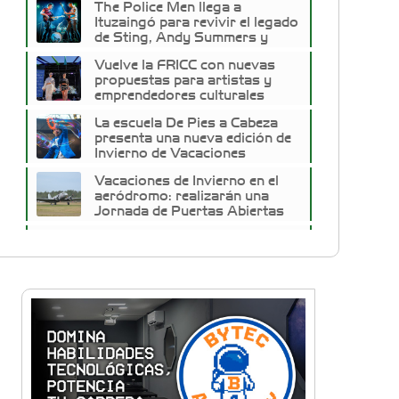
The Police Men llega a
Ituzaingó para revivir el legado
de Sting, Andy Summers y
Stewart Copeland
Vuelve la FRICC con nuevas
propuestas para artistas y
emprendedores culturales
La escuela De Pies a Cabeza
presenta una nueva edición de
Invierno de Vacaciones
Vacaciones de Invierno en el
aeródromo: realizarán una
Jornada de Puertas Abiertas
para descubrir una joya de la
Vacaciones de Invierno:
aviación
Ituzaingó propone dos
semanas ininterrumpidas de
shows para los más chicos
El folclore y las tradiciones
reunieron a las familias de
Ituzaingó por el Día de la
Independencia
Trap del West reunió a artistas
emergentes en una nueva
edición en Ituzaingó