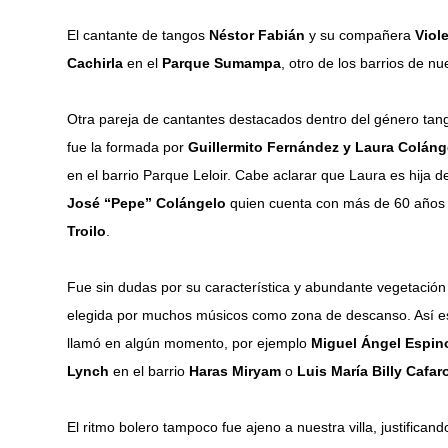
El cantante de tangos
Néstor Fabián
y su compañera
Viol
Cachirla
en el
Parque Sumampa
, otro de los barrios de nu
Otra pareja de cantantes destacados dentro del género tang
fue la formada por
Guillermito Fernández y Laura Coláng
en el barrio Parque Leloir. Cabe aclarar que Laura es hija d
José “Pepe” Colángelo
quien cuenta con más de 60 años d
Troilo
.
Fue sin dudas por su característica y abundante vegetación
elegida por muchos músicos como zona de descanso. Así es 
llamó en algún momento, por ejemplo
Miguel Ángel Espin
Lynch
en el barrio
Haras Miryam
o
Luis María Billy Cafa
El ritmo bolero tampoco fue ajeno a nuestra villa, justifica