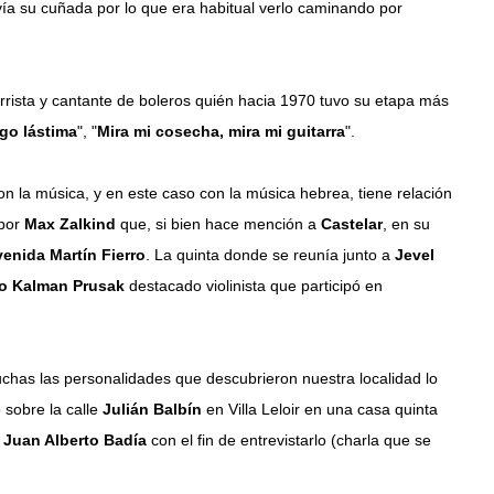
ía su cuñada por lo que era habitual verlo caminando por
arrista y cantante de boleros quién hacia 1970 tuvo su etapa más
ngo lástima
", "
Mira mi cosecha, mira mi guitarra
".
n la música, y en este caso con la música hebrea, tiene relación
 por
Max Zalkind
que, si bien hace mención a
Castelar
, en su
venida Martín Fierro
. La quinta donde se reunía junto a
Jevel
o Kalman Prusak
destacado violinista que participó en
chas las personalidades que descubrieron nuestra localidad lo
 sobre la calle
Julián Balbín
en Villa Leloir en una casa quinta
s
Juan Alberto Badía
con el fin de entrevistarlo (charla que se