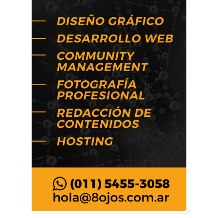
Arq. Horacio Alejandro Sánchez
Artística ApasionArte
Artística Catalina
Artística Veral
BAIC Ramos Mejía
Brisé Estudio de Danzas