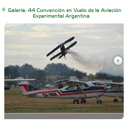
Buenos Aires Equipar
Galería: 44 Convención en Vuelo de la Aviación
Experimental Argentina
Carniceria y granja El Viejo Peña
Casa Berta
Clima Castelar
Colegio Juan Bautista Alberdi
CONSERVAS YAMASIRO
Cubanico´s - Cubanitos Rellenos!