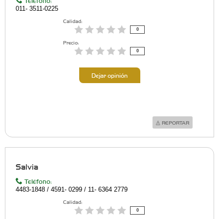
Teléfono:
011- 3511-0225
Calidad:
0
Precio:
0
Dejar opinión
REPORTAR
Salvia
Teléfono:
4483-1848 / 4591- 0299 / 11- 6364 2779
Calidad:
0