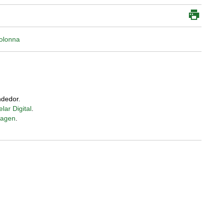
olonna
dedor.
lar Digital
.
magen
.