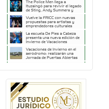
The Police Men llega a
Ituzaingó para revivir el legado
de Sting, Andy Summers y
Stewart Copeland
Vuelve la FRICC con nuevas
propuestas para artistas y
emprendedores culturales
La escuela De Pies a Cabeza
presenta una nueva edición de
Invierno de Vacaciones
Vacaciones de Invierno en el
aeródromo: realizarán una
Jornada de Puertas Abiertas
para descubrir una joya de la
Vacaciones de Invierno:
aviación
Ituzaingó propone dos
semanas ininterrumpidas de
shows para los más chicos
El folclore y las tradiciones
reunieron a las familias de
Ituzaingó por el Día de la
Independencia
Trap del West reunió a artistas
emergentes en una nueva
edición en Ituzaingó