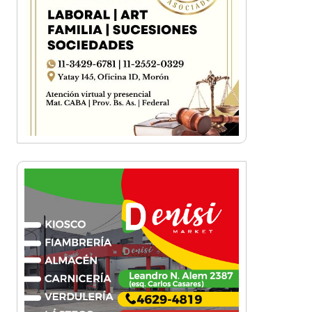
Ituzaingó homenajeará al Indio
Solari con una jornada especial
de cultura popular
FM Oriente: Conocé la historia
de la recordada radio pionera
de Ituzaingó
Plaza 20 de Febrero: Avanza
una de las obras más
importantes del centro de
Ituzaingó