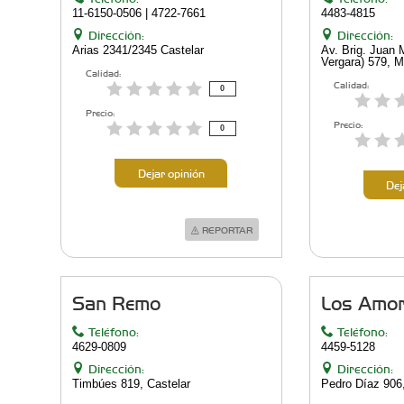
11-6150-0506 | 4722-7661
4483-4815
Dirección:
Dirección:
Arias 2341/2345 Castelar
Av. Brig. Juan 
Vergara) 579, 
Calidad:
Calidad:
0
Precio:
Precio:
0
Dejar opinión
Dej
REPORTAR
San Remo
Los Amo
Teléfono:
Teléfono:
4629-0809
4459-5128
Dirección:
Dirección:
Timbúes 819, Castelar
Pedro Dí­az 906