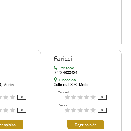
Faricci
Teléfono:
0220-4833434
Dirección:
0, Morón
Calle real 398, Merlo
Calidad:
0
0
Precio:
0
0
ar opinión
Dejar opinión