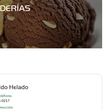
DERÍAS
ido Helado
léfono:
3-0217
rección: