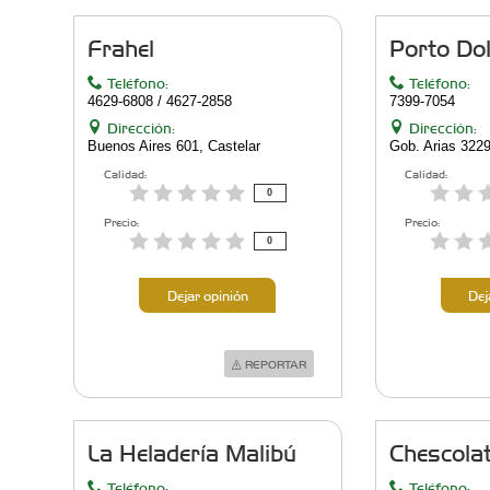
Frahel
Porto Do
Teléfono:
Teléfono:
4629-6808 / 4627-2858
7399-7054
Dirección:
Dirección:
Buenos Aires 601, Castelar
Gob. Arias 322
Calidad:
Calidad:
0
Precio:
Precio:
0
Dejar opinión
Dej
REPORTAR
La Heladería Malibú
Chescolat
Teléfono:
Teléfono: