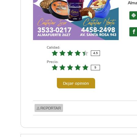
Alma
Calidad:
4.5
Precio:
5
Dejar opinión
REPORTAR