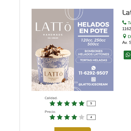
La
Te
116
Di
Av. 
Calidad:
5
Precio:
4