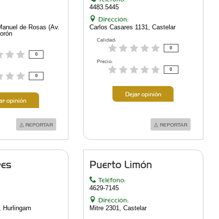
4483.5445
Dirección:
Manuel de Rosas (Av.
Carlos Casares 1131, Castelar
Morón
Calidad:
0
0
Precio:
0
0
Dejar opinión
ar opinión
REPORTAR
REPORTAR
res
Puerto Limón
Teléfono:
4629-7145
Dirección:
, Hurlingam
Mitre 2301, Castelar