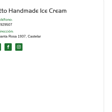
tto Handmade Ice Cream
léfono:
2929507
rección:
Santa Rosa 1937, Castelar