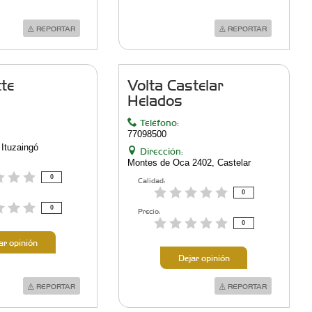
REPORTAR
REPORTAR
te
Volta Castelar
Helados
Teléfono:
77098500
 Ituzaingó
Dirección:
Montes de Oca 2402, Castelar
0
Calidad:
0
0
Precio:
0
ar opinión
Dejar opinión
REPORTAR
REPORTAR