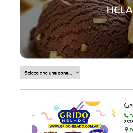
HELA
Gr
Te
353
Di