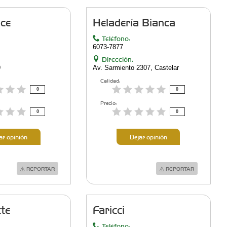
lce
Heladerí­a Bianca
Teléfono:
6073-7877
Dirección:
9
Av. Sarmiento 2307, Castelar
Calidad:
0
0
Precio:
0
0
ar opinión
Dejar opinión
REPORTAR
REPORTAR
te
Faricci
Teléfono: