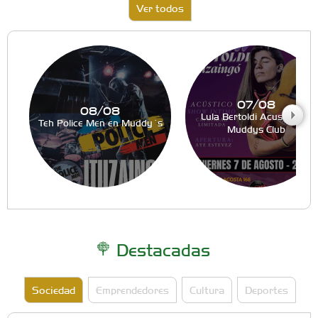
Ver todos
07/08
08/08
Lula Bertoldi Acustico en
Teh Police Men en Muddy´s
Muddys Club
Destacadas
Sociedad
Emprendedores
Cultura
Deportes