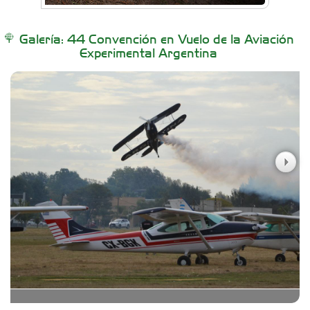
Buenos Aires Equipar
Galería: 44 Convención en Vuelo de la Aviación
Experimental Argentina
Carniceria y granja El Viejo Peña
Casa Berta
Clima Castelar
Colegio Juan Bautista Alberdi
CONSERVAS YAMASIRO
Cubanico´s - Cubanitos Rellenos!