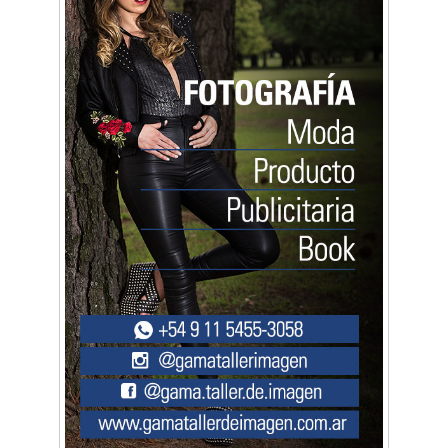
Arq. Horacio Alejandro Sánchez
Artística ApasionArte
Artística Catalina
Artística Veral
BAIC Ramos Mejía
Brisé Estudio de Danzas