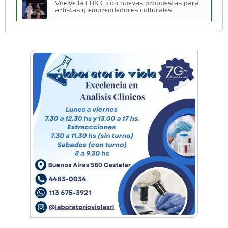
Vuelve la FRICC con nuevas propuestas para
artistas y emprendedores culturales
La escuela De Pies a Cabeza presenta una
nueva edición de Invierno de Vacaciones
Vacaciones de Invierno en el aeródromo:
realizarán una Jornada de Puertas Abiertas
para descubrir una joya de la aviación
Vacaciones de Invierno: Ituzaingó propone dos
semanas ininterrumpidas de shows para los
más chicos
El folclore y las tradiciones reunieron a las
familias de Ituzaingó por el Día de la
Independencia
Trap del West reunió a artistas emergentes en
una nueva edición en Ituzaingó
FM Oriente: Conocé la historia de la recordada
radio pionera de Ituzaingó