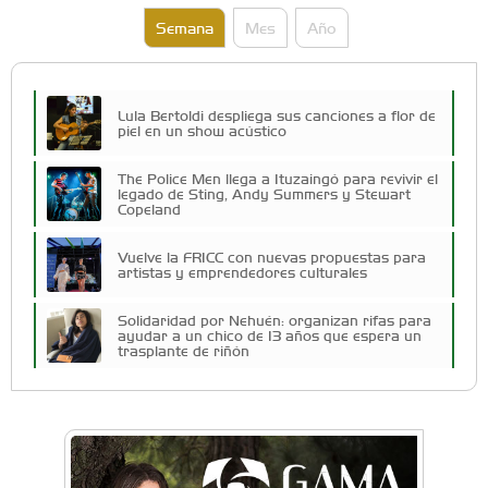
Semana
Mes
Año
Lula Bertoldi despliega sus canciones a flor de
piel en un show acústico
The Police Men llega a Ituzaingó para revivir el
legado de Sting, Andy Summers y Stewart
Copeland
Vuelve la FRICC con nuevas propuestas para
artistas y emprendedores culturales
Solidaridad por Nehuén: organizan rifas para
ayudar a un chico de 13 años que espera un
trasplante de riñón
Cuatro artistas del Oeste competirán por el
Premio FEBA Cultura
Docentes y directivos se capacitaron sobre
inteligencia artificial para aplicar en las aulas