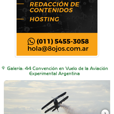
Artística Veral
BAIC Ramos Mejía
Brisé Estudio de Danzas
Buenos Aires Equipar
Galería: 44 Convención en Vuelo de la Aviación
Experimental Argentina
Carniceria y granja El Viejo Peña
Casa Berta
Clima Castelar