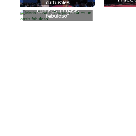
culturales
Moria Casán: “Parque
Leloir es un oasis
fabuloso”