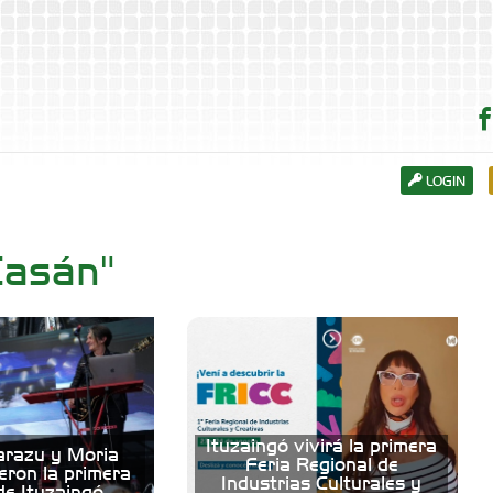
LOGIN
Casán"
Ituzaingó vivirá la primera
zarazu y Moria
Feria Regional de
eron la primera
Industrias Culturales y
e Ituzaingó