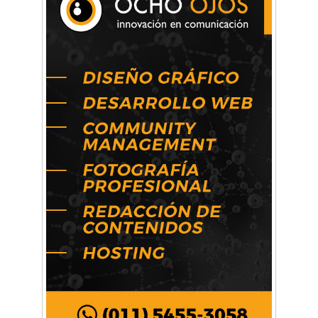
Anahata: Mindfullness - Psicología -
Bienestar Emocional - Coaching
Arq. Horacio Alejandro Sánchez
Artística ApasionArte
Artística Catalina
Artística Veral
BAIC Ramos Mejía
Brisé Estudio de Danzas