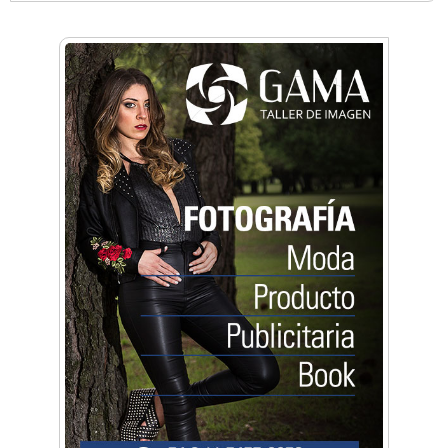
Almacén Chiche
Anahata: Mindfullness - Psicología -
Bienestar Emocional - Coaching
Arq. Horacio Alejandro Sánchez
Artística ApasionArte
Artística Catalina
Artística Veral