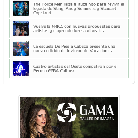
The Police Men llega a Ituzaingó para revivir el
legado de Sting, Andy Summers y Stewart
Copeland
Vuelve la FRICC con nuevas propuestas para
artistas y emprendedores culturales
La escuela De Pies a Cabeza presenta una
nueva edición de Invierno de Vacaciones
Cuatro artistas del Oeste competirán por el
Premio FEBA Cultura
Solidaridad por Nehuén: organizan rifas para
ayudar a un chico de 13 años que espera un
trasplante de riñón
Docentes y directivos se capacitaron sobre
inteligencia artificial para aplicar en las aulas