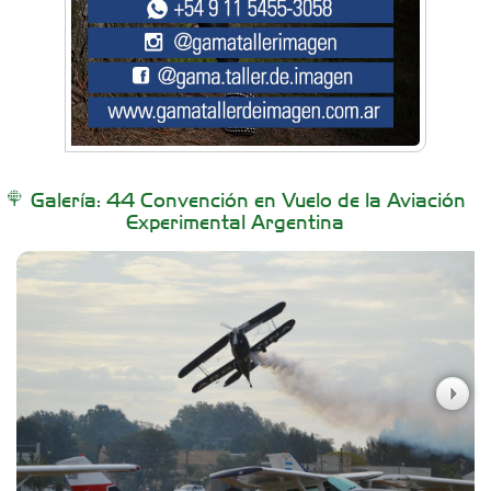
BAIC Ramos Mejía
Brisé Estudio de Danzas
Buenos Aires Equipar
Galería: 44 Convención en Vuelo de la Aviación
Experimental Argentina
Carniceria y granja El Viejo Peña
Casa Berta
Clima Castelar
Colegio Juan Bautista Alberdi