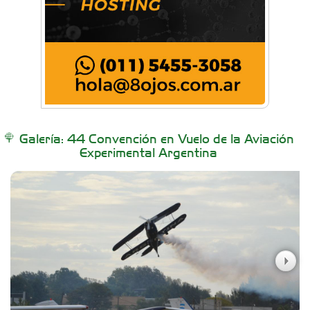
BAIC Ramos Mejía
Brisé Estudio de Danzas
Buenos Aires Equipar
Galería: 44 Convención en Vuelo de la Aviación
Experimental Argentina
Carniceria y granja El Viejo Peña
Casa Berta
Clima Castelar
Colegio Juan Bautista Alberdi