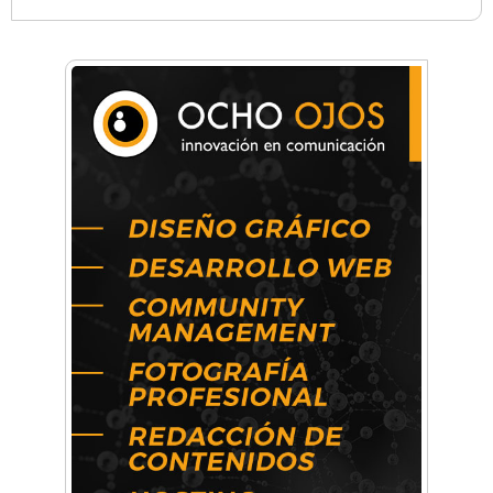
Almacén Chiche
Anahata: Mindfullness - Psicología -
Bienestar Emocional - Coaching
Arq. Horacio Alejandro Sánchez
Artística ApasionArte
Artística Catalina
Artística Veral