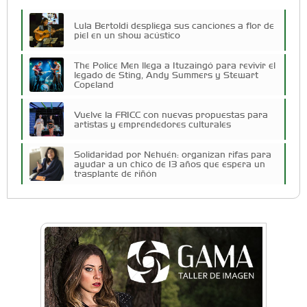
Lula Bertoldi despliega sus canciones a flor de
piel en un show acústico
The Police Men llega a Ituzaingó para revivir el
legado de Sting, Andy Summers y Stewart
Copeland
Vuelve la FRICC con nuevas propuestas para
artistas y emprendedores culturales
Solidaridad por Nehuén: organizan rifas para
ayudar a un chico de 13 años que espera un
trasplante de riñón
Cuatro artistas del Oeste competirán por el
Premio FEBA Cultura
Docentes y directivos se capacitaron sobre
inteligencia artificial para aplicar en las aulas