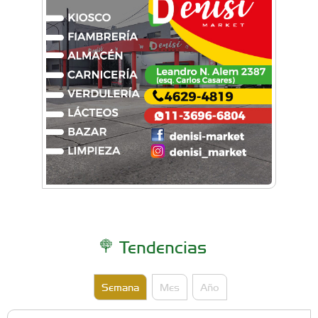
Solidaridad aérea: Una piloto argentina rifa un
vuelo acrobático para poder competir en
Estados Unidos
Tendencias
Semana
Mes
Año