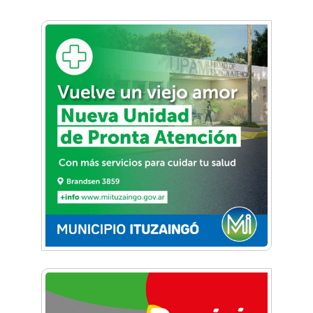
llega la Convención en Vuelo a General
Rodríguez
20 mil personas participaron de la maratón
por más derechos y más igualdad
Deportes y aire libre en el barrio más lindo de
Zona Oeste: Conocé el Circuito aeróbico de
Parque Leloir
Mateo tiene sólo 7 años y ya es campeón de
Mini Moto
Descubrí la historia desconocida de los arcos
del Club GEI y dónde fueron fabricados
La única argentina en Akrofest: acrobacia
nacional en el cielo de California
¡Ascendió Ituzaingó! Conocé la historia del
nuevo campeón