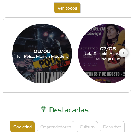
Ver todos
07/08
08/08
Lula Bertoldi Acustico en
Teh Police Men en Muddy´s
Muddys Club
Destacadas
Sociedad
Emprendedores
Cultura
Deportes