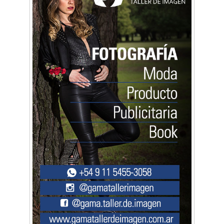
Bienestar Emocional - Coaching
Arq. Horacio Alejandro Sánchez
Artística ApasionArte
Artística Catalina
Artística Veral
BAIC Ramos Mejía
Brisé Estudio de Danzas